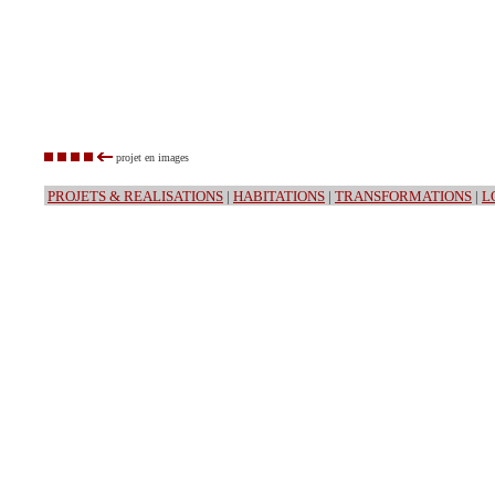
projet en images
PROJETS & REALISATIONS
|
HABITATIONS
|
TRANSFORMATIONS
|
L