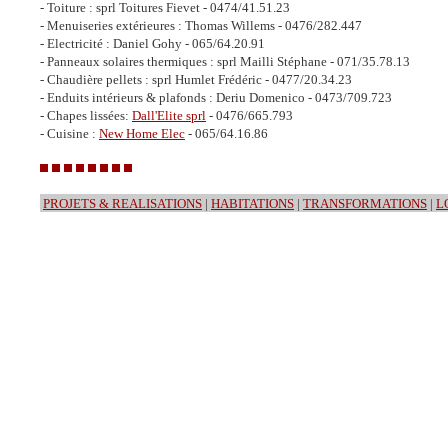
- Toiture : sprl Toitures Fievet - 0474/41.51.23
- Menuiseries extérieures : Thomas Willems - 0476/282.447
- Electricité : Daniel Gohy - 065/64.20.91
- Panneaux solaires thermiques : sprl Mailli Stéphane - 071/35.78.13
- Chaudière pellets : sprl Humlet Frédéric - 0477/20.34.23
- Enduits intérieurs & plafonds : Deriu Domenico - 0473/709.723
- Chapes lissées:
Dall'Elite sprl
- 0476/665.793
- Cuisine :
New Home Elec
- 065/64.16.86
PROJETS & REALISATIONS
|
HABITATIONS
|
TRANSFORMATIONS
|
L