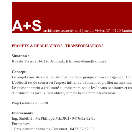
architectes associés sprl | rue du Vivier, 57 | 6120 Jamio
PROJETS & REALISATIONS | TRANSFORMATIONS
Situation :
Rue du Vivier à B-6120 Jamioulx (Ham-sur-Heure|Nalinnes)
Concept :
Le projet consiste en la transformation d'une grange à foin en logement + bu
L'objectif est de conserver l'aspect initial du bâtiment et profiter au maxim
Le cloisonnement a été limité au maximum, seuls les locaux sanitaires et tec
d'intimiser les locaux "sensibles", comme la chambre par exemple.
Projet réalisé (2007-2011)
Intervenants :
Ing. Stabilité : Mr Philippe MEDICI - 0476/32.02.05
Entreprises :
- Gros-oeuvre : Standing Construct - 0473/37.67.90