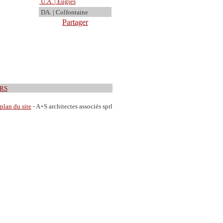
U.A. | Eugies
DA. | Colfontaine
Partager
RS
plan du site
- A+S architectes associés sprl