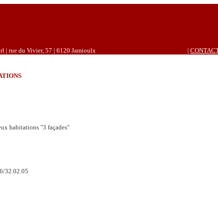
rl | rue du Vivier, 57 | 6120 Jamioulx
|
CONTAC
ATIONS
eux habitations "3 façades"
76/32.02.05