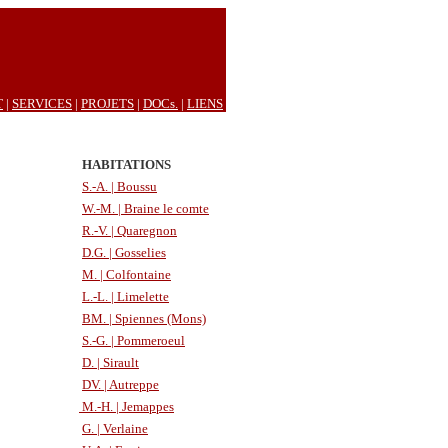
T
|
SERVICES
|
PROJETS
|
DOCs.
|
LIENS
HABITATIONS
S.-A. | Boussu
W.-M. | Braine le comte
R.-V. | Quaregnon
D.G. | Gosselies
M. | Colfontaine
L.-L. | Limelette
BM. | Spiennes (Mons)
S.-G. | Pommeroeul
D. | Sirault
DV. | Autreppe
M.-H. | Jemappes
G. | Verlaine