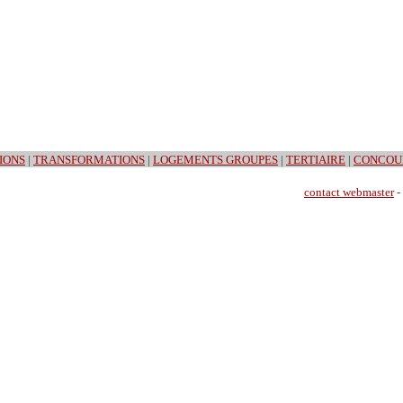
IONS
|
TRANSFORMATIONS
|
LOGEMENTS GROUPES
|
TERTIAIRE
|
CONCOU
contact webmaster
-