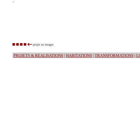
-
projet en images
PROJETS & REALISATIONS
|
HABITATIONS
|
TRANSFORMATIONS
|
L