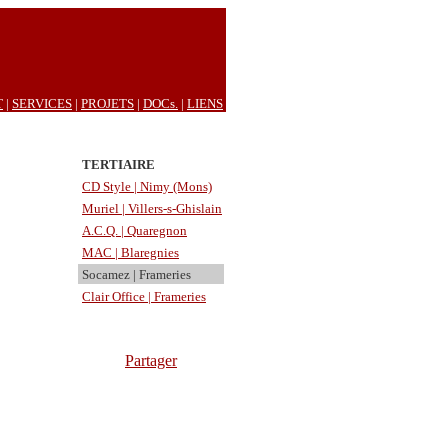
T
|
SERVICES
|
PROJETS
|
DOCs.
|
LIENS
TERTIAIRE
CD Style | Nimy (Mons)
Muriel | Villers-s-Ghislain
A.C.Q. | Quaregnon
MAC | Blaregnies
Socamez | Frameries
Clair Office | Frameries
Partager