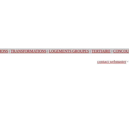
IONS
|
TRANSFORMATIONS
|
LOGEMENTS GROUPES
|
TERTIAIRE
|
CONCOU
contact webmaster
-