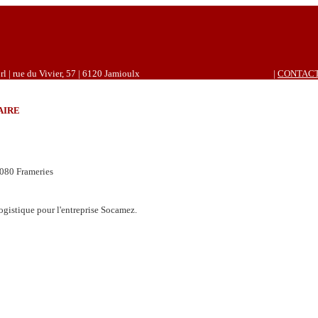
rl | rue du Vivier, 57 | 6120 Jamioulx
|
CONTAC
AIRE
080 Frameries
ogistique pour l'entreprise Socamez.